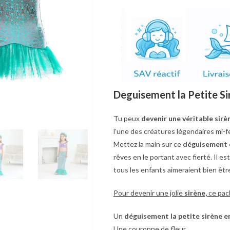
Deguisement la Petite Si
Tu peux
devenir une véritable sir
l’une des créatures légendaires mi-
Mettez la main sur ce
déguisement d
rêves en le portant avec fierté. Il es
tous les enfants aimeraient bien être
Pour devenir une jolie
sirène,
ce pac
Un
déguisement
la petite sirène e
Une couronne de fleur.