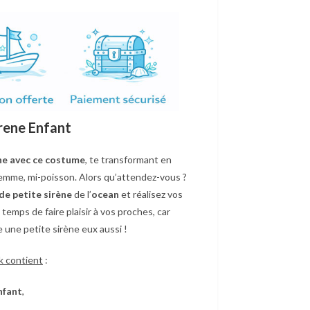
rene Enfant
ène avec ce costume
, te transformant en
femme, mi-poisson. Alors qu’attendez-vous ?
e petite sirène
de l’
ocean
et réalisez vos
t temps de faire plaisir à vos proches, car
 une petite sirène eux aussi !
k contient
:
nfant
,