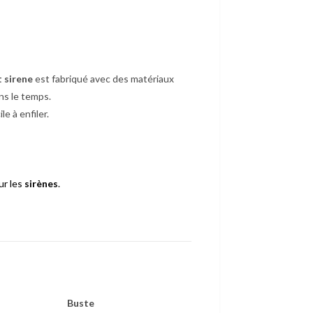
 sirene
est fabriqué avec des matériaux
ns le temps.
ile à enfiler.
ur les
sirènes
.
Buste