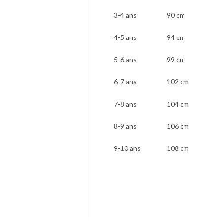
3-4 ans
90 cm
4-5 ans
94 cm
5-6 ans
99 cm
6-7 ans
102 cm
7-8 ans
104 cm
8-9 ans
106 cm
9-10 ans
108 cm