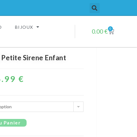
D
BIJOUX
0
0.00
€
Petite Sirene Enfant
4.99
€
option
u Panier