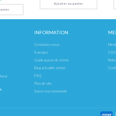
Ajouter au panier
panier
INFORMATION
ME
Contactez-nous
Ment
À propos
CGV
Guide queue de sirène
Reto
Blog actualité sirène
Confi
FAQ
nheur
Plan de site
e.
Suivre ma commande