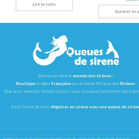
Lire la suite
Ajouter au 
Bienvenue dans le
monde des sirènes
!
Boutique
en ligne
Française
sur le thème féerique des
Sirènes
.
Que vous aimez les sirènes ou non, vous trouverez forcément votre bo
!
Il est l’heure de vous
déguiser en sirène avec une queue de sirèn
© 2026 Queues de sirène | contact@queues-de-sirene.com | Tous Droits Réservés