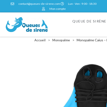
contact@queues-de-sirene.com
Lun - Ven : 9:00 - 18:30
Mon compte
QUEUE DE SIRÈNE
>
>
Monopalme Caïus – 
Accueil
Monopalme