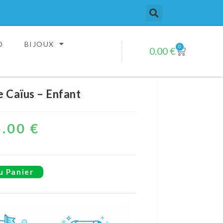
D
BIJOUX
0
0.00
€
 Caïus – Enfant
5.00
€
u Panier