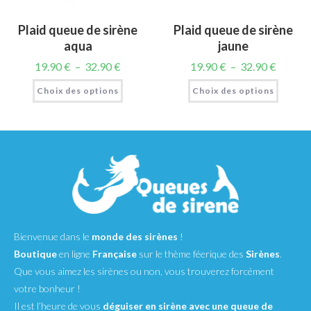
Plaid queue de sirène
Plaid queue de sirène
aqua
jaune
19.90
€
–
32.90
€
19.90
€
–
32.90
€
Choix des options
Choix des options
Bienvenue dans le
monde des sirènes
!
Boutique
en ligne
Française
sur le thème féerique des
Sirènes
.
Que vous aimez les sirènes ou non, vous trouverez forcément
votre bonheur !
Il est l’heure de vous
déguiser en sirène avec une queue de