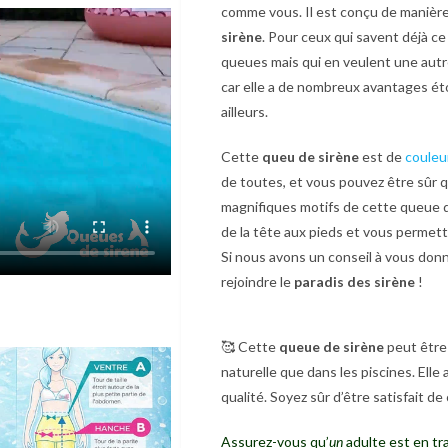
comme vous. Il est conçu de manière 
sirène
. Pour ceux qui savent déjà ce
queues mais qui en veulent une autr
car elle a de nombreux avantages éto
ailleurs.
Cette
queu de sirène
est de
couleu
de toutes, et vous pouvez être sûr qu
magnifiques motifs de cette queue d
de la tête aux pieds et vous permet
Si nous avons un conseil à vous donn
rejoindre le
paradis des sirène
!
🥰 Cette
queue de sirène
peut être 
naturelle que dans les piscines. Elle
qualité. Soyez sûr d’être satisfait d
Assurez-vous qu’
un
adulte est en tr