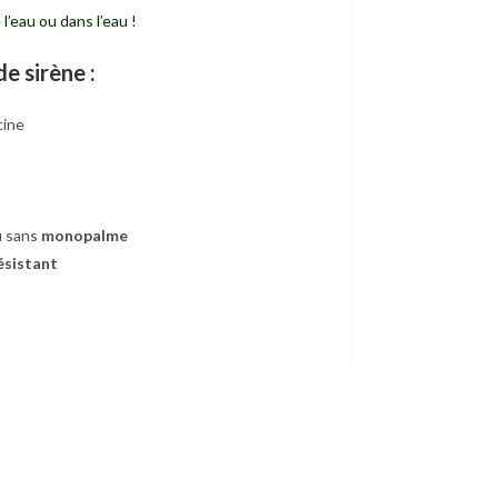
l’eau ou dans l’eau !
e sirène :
cine
u sans
monopalme
ésistant