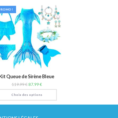
PROMO !
Kit Queue de Sirène Bleue
119.99
€
87.99
€
Choix des options