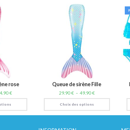
ène rose
Queue de sirène Fille
4.90
€
29.90
€
–
49.90
€
ptions
Choix des options