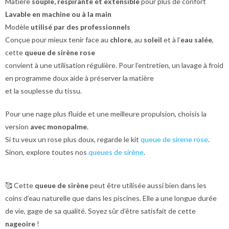
Matière
souple, respirante et extensible
pour plus de confort
Lavable en machine ou à la main
Modèle
utilisé par des professionnels
Conçue pour mieux tenir face au
chlore
, au
soleil
et à l’
eau salée
,
cette
queue de sirène rose
convient à une utilisation régulière. Pour l’entretien, un lavage à froid
en programme doux aide à préserver la matière
et la souplesse du tissu.
Pour une nage plus fluide et une meilleure propulsion, choisis la
version
avec monopalme
.
Si tu veux un rose plus doux, regarde le kit
queue de sirene rose
.
Sinon, explore toutes nos
queues de sirène
.
🥰 Cette
queue de sirène
peut être utilisée aussi bien dans les
coins d’eau naturelle que dans les piscines. Elle a une longue durée
de vie, gage de sa qualité. Soyez sûr d’être satisfait de cette
nageoire
!