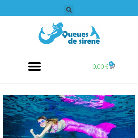
0
0.00
€