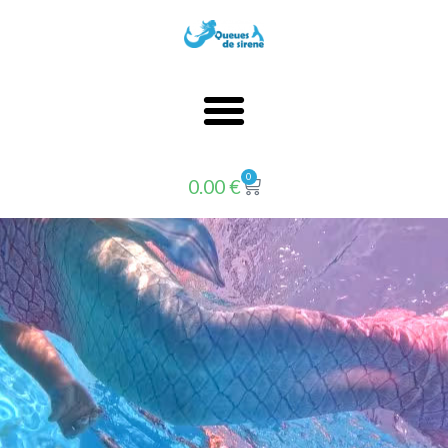
0
0.00
€