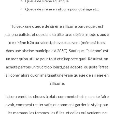
Queue de sirène aquatique
Queue de sirène en silicone pour quel âge et quel niveau
Queue de sirene piscine le choix malin pour les mamans
Maillot de bain queue de sirène l’option qui marche sans prise de tête
Tu veux une
queue de sirène silicone
parce que c’est
Kit Queue de Sirène Bleue
canon, réaliste, et que dans ta tête tu es déjà en mode
queue
Kit Queue de Sirène Silicone
de sirène h2o
au ralenti, cheveux au vent (même si tu es
Kit Queue de Sirene Ariel
dans une piscine municipale à 28°C). Sauf que : “silicone” est
Kit Vrai Queue de Sirène
un mot qu’on utilise pour tout et n’importe quoi. Résultat, on
H2O queue de sirène retrouver le même style sans se tromper
achète parfois un truc trop lourd, pas adapté, ou juste “effet
Queue de sirène maillot de bain les indispensables
silicone” alors qu’on imaginait une vraie
queue de sirène en
FAQ queue de sirène silicone piscine et H2O
silicone
.
Nos derniers articles de blog :
Ici, on remet les choses à plat : comment choisir sans te faire
Partager l'article
avoir, comment rester safe, et comment garder le style pour
les mamans, les femmes, les filles, et celles qui veulent une