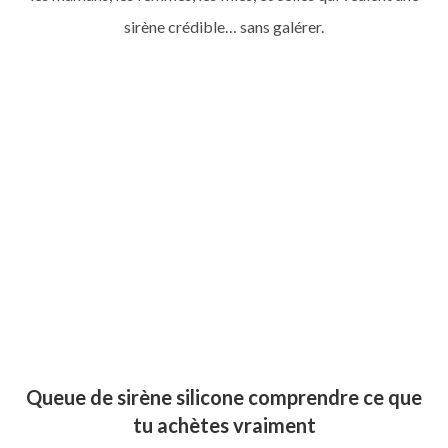
sirène crédible… sans galérer.
Apprends à nager comme une sirène et pratique le
mermaiding
Voir nos queues de sirène
COLLECTION
Queue de sirène silicone comprendre ce que
tu achètes vraiment