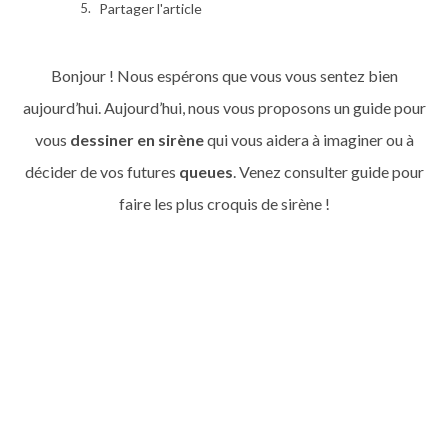
Partager l'article
Bonjour ! Nous espérons que vous vous sentez bien
aujourd’hui. Aujourd’hui, nous vous proposons un guide pour
vous
dessiner en sirène
qui vous aidera à imaginer ou à
décider de vos futures
queues
. Venez consulter guide pour
faire les plus croquis de sirène !
Transforme toi en sirène !
il est temps de devenir la sirène de tes rêves et
d'apprendre à nager comme cette belle créature
marine.