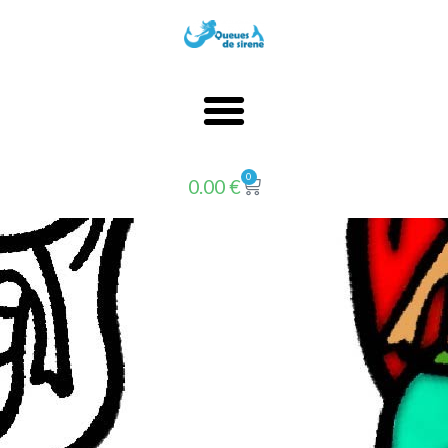
0
0.00
€