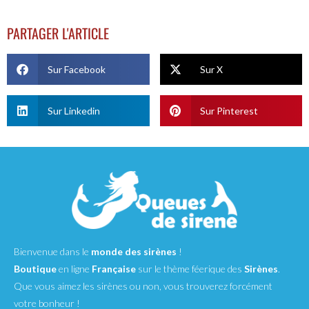
PARTAGER L'ARTICLE
Sur Facebook
Sur X
Sur Linkedin
Sur Pinterest
Bienvenue dans le
monde des sirènes
!
Boutique
en ligne
Française
sur le thème féerique des
Sirènes
.
Que vous aimez les sirènes ou non, vous trouverez forcément
votre bonheur !